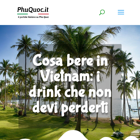
Cosa bere in
Vietnam: i
drink che non
devi perderti